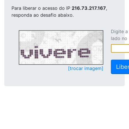
Para liberar o acesso
do IP
216.73.217.167
,
responda ao desafio abaixo.
Digite 
lado no
[trocar imagem]