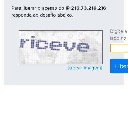
Para liberar o acesso
do IP
216.73.216.216
,
responda ao desafio abaixo.
Digite 
lado no
[trocar imagem]