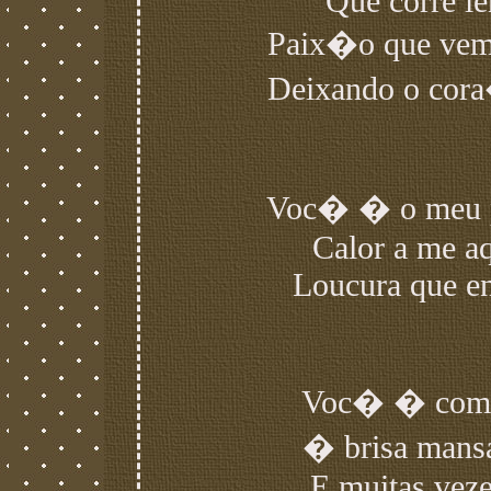
Que corre le
Paix�o que vem 
Deixando o cor
Voc� � o meu pa
Calor a me aq
Loucura que e
Voc� � como 
� brisa mans
E muitas veze