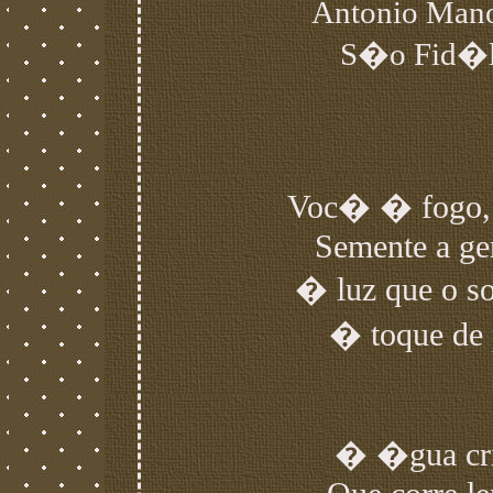
Antonio Mano
S�o Fid�l
Voc� � fogo, 
Semente a ge
� luz que o so
� toque de p
� �gua cris