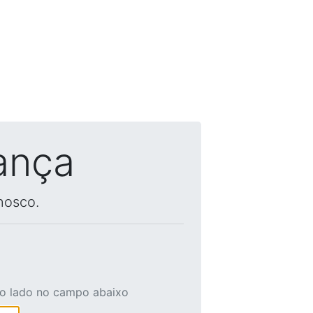
ança
nosco.
ao lado no campo abaixo