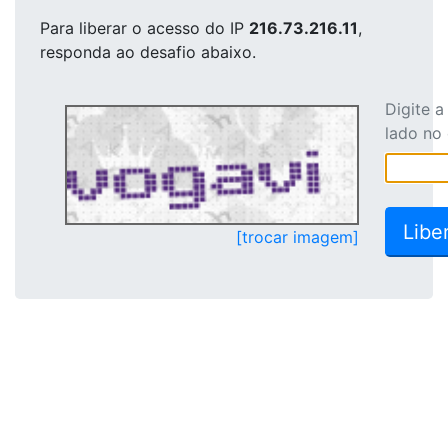
Para liberar o acesso
do IP
216.73.216.11
,
responda ao desafio abaixo.
Digite 
lado no
[trocar imagem]