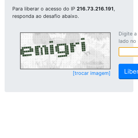
Para liberar o acesso
do IP
216.73.216.191
,
responda ao desafio abaixo.
Digite 
lado no
[trocar imagem]