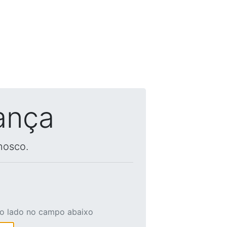
ança
nosco.
ao lado no campo abaixo