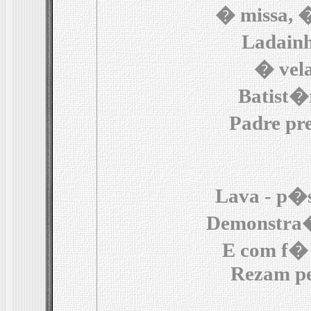
� missa, �
Ladainh
� vela
Batist�r
Padre pr
Lava - p�s 
Demonstra
E com f� o
Rezam pe