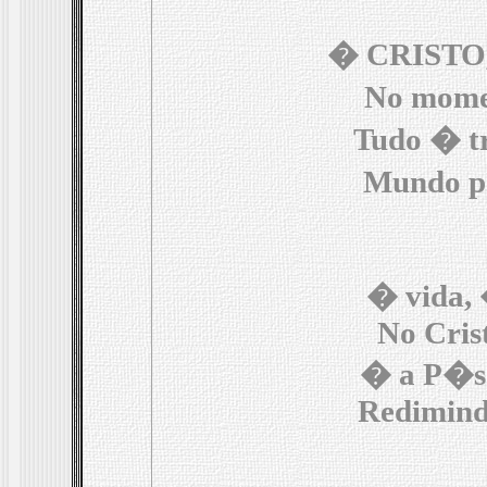
� CRISTO, 
No mome
Tudo � tre
Mundo p
� vida,
No Crist
� a P�sc
Redimindo