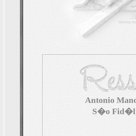
Antonio Mano
S�o Fid�li