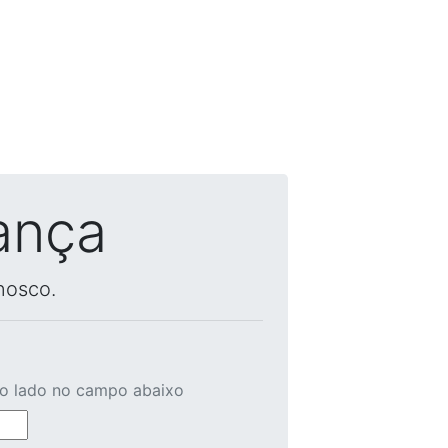
ança
nosco.
ao lado no campo abaixo