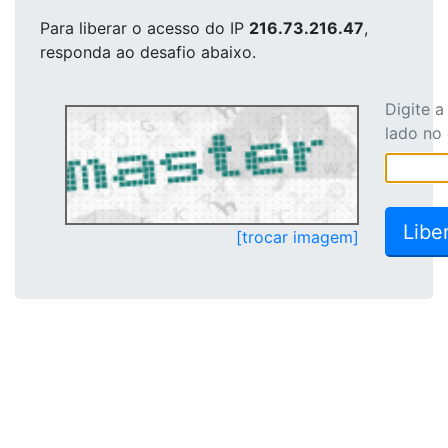
Para liberar o acesso
do IP
216.73.216.47
,
responda ao desafio abaixo.
Digite 
lado no
[trocar imagem]