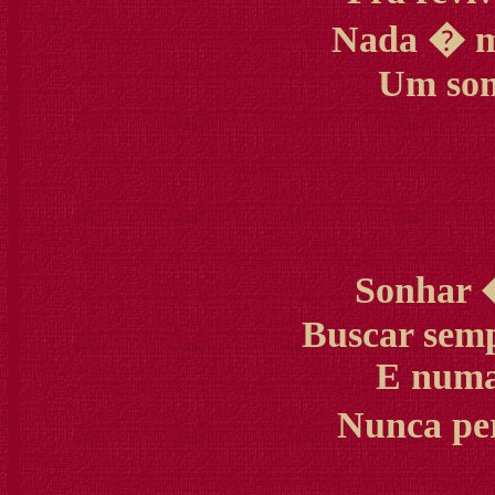
Nada � m
Um son
Sonhar 
Buscar sem
E numa
Nunca per