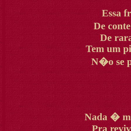
Essa fr
De conte
De rara
Tem um pi
N�o se po
Nada � me
Pra revi