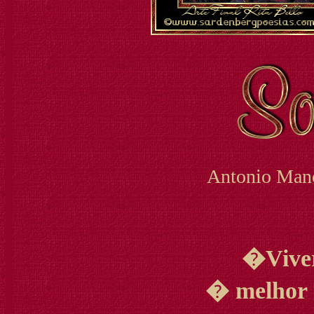
Antonio Mano
�Viver
� melhor 