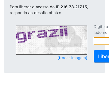
Para liberar o acesso
do IP
216.73.217.15
,
responda ao desafio abaixo.
Digite 
lado no
[trocar imagem]