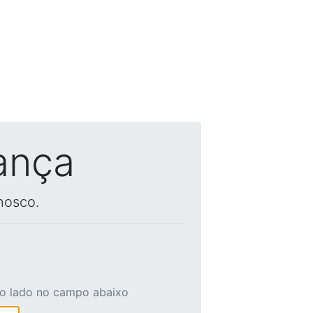
ança
nosco.
ao lado no campo abaixo