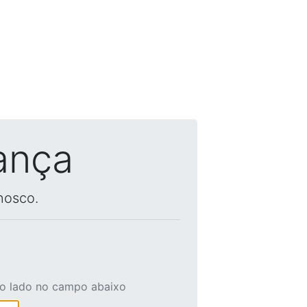
ança
nosco.
ao lado no campo abaixo