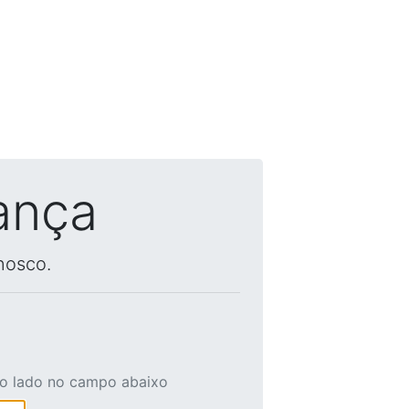
ança
nosco.
ao lado no campo abaixo