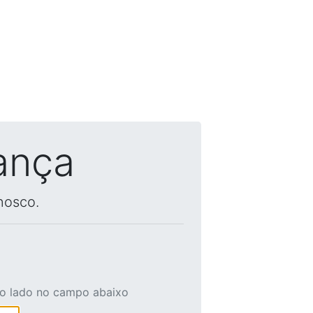
ança
nosco.
ao lado no campo abaixo