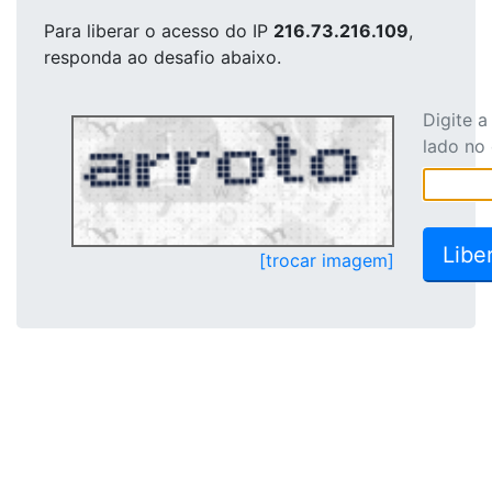
Para liberar o acesso
do IP
216.73.216.109
,
responda ao desafio abaixo.
Digite 
lado no
[trocar imagem]