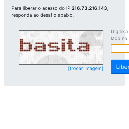
Para liberar o acesso
do IP
216.73.216.143
,
responda ao desafio abaixo.
Digite 
lado no
[trocar imagem]