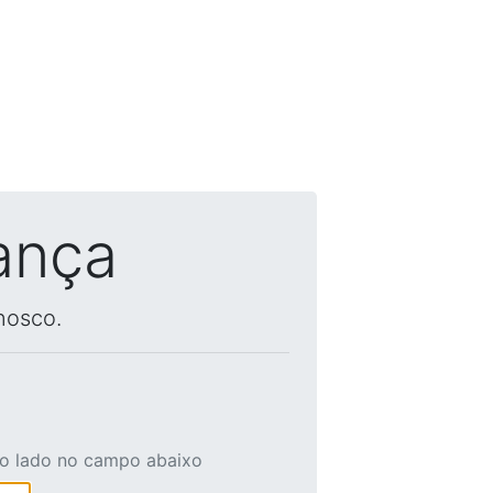
ança
nosco.
ao lado no campo abaixo