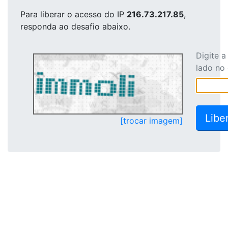
Para liberar o acesso
do IP
216.73.217.85
,
responda ao desafio abaixo.
Digite 
lado no
[trocar imagem]