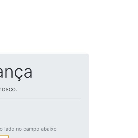
ança
nosco.
ao lado no campo abaixo