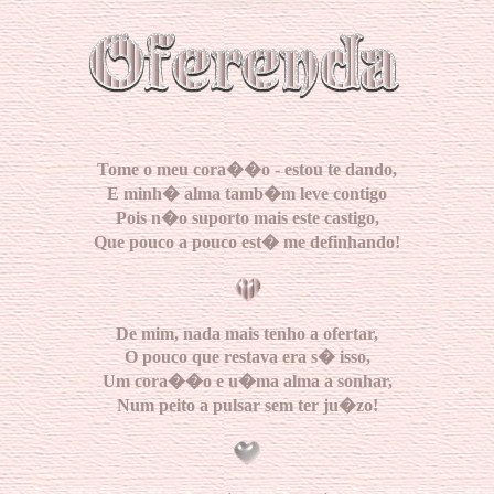
Tome o meu cora��o - estou te dando,
E minh� alma tamb�m leve contigo
Pois n�o suporto mais este castigo,
Que pouco a pouco est� me definhando!
De mim, nada mais tenho a ofertar,
O pouco que restava era s� isso,
Um cora��o e u�ma alma a sonhar,
Num peito a pulsar sem ter ju�zo!