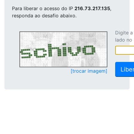
Para liberar o acesso
do IP
216.73.217.135
,
responda ao desafio abaixo.
Digite 
lado no
[trocar imagem]