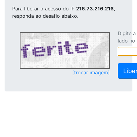
Para liberar o acesso
do IP
216.73.216.216
,
responda ao desafio abaixo.
Digite 
lado no
[trocar imagem]