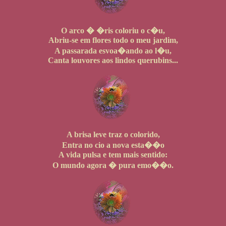
O arco � �ris coloriu o c�u,
Abriu-se em flores todo o meu jardim,
A passarada esvoa�ando ao l�u,
Canta louvores aos lindos querubins...
A brisa leve traz o colorido,
Entra no cio a nova esta��o
A vida pulsa e tem mais sentido:
O mundo agora � pura emo��o.