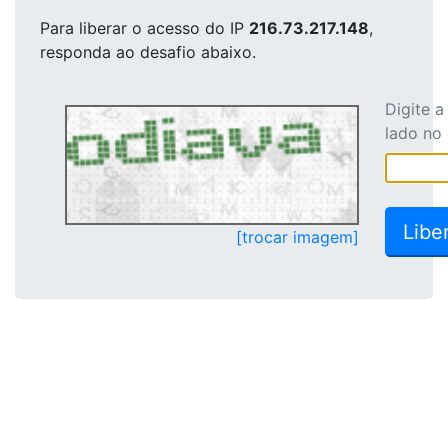
Para liberar o acesso
do IP
216.73.217.148
,
responda ao desafio abaixo.
Digite 
lado no
[trocar imagem]