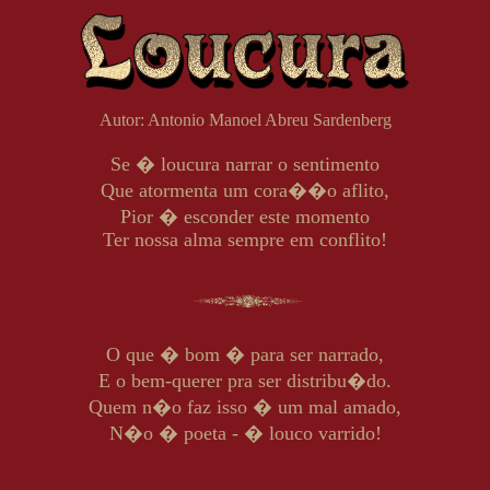
Autor: Antonio Manoel Abreu Sardenberg
Se � loucura narrar o sentimento
Que atormenta um cora��o aflito,
Pior � esconder este momento
Ter nossa alma sempre em conflito!
O que � bom � para ser narrado,
E o bem-querer pra ser distribu�do.
Quem n�o faz isso � um mal amado,
N�o � poeta - � louco varrido!