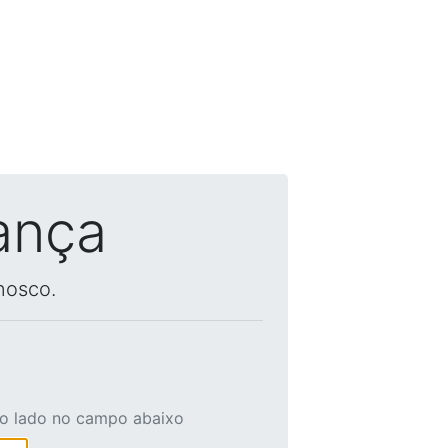
ança
nosco.
ao lado no campo abaixo