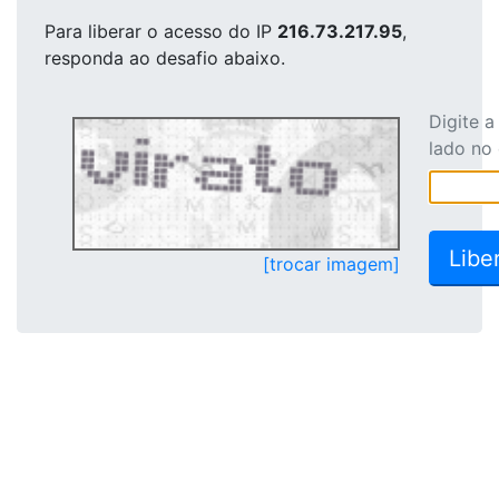
Para liberar o acesso
do IP
216.73.217.95
,
responda ao desafio abaixo.
Digite 
lado no
[trocar imagem]