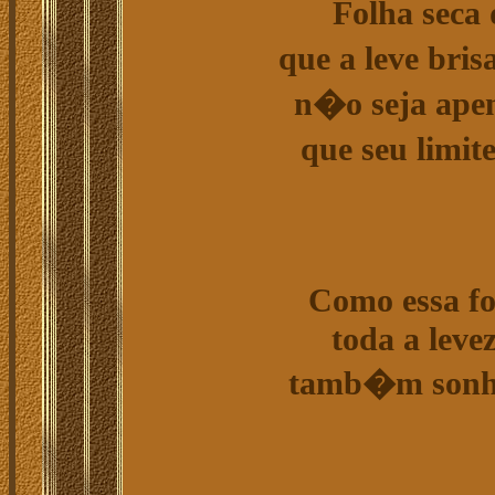
Folha seca
que a leve bri
n�o seja apen
que seu limit
Como essa fo
toda a leve
tamb�m sonhar