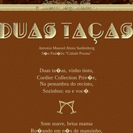
Antonio Manoel Abreu Sardenberg
S�o Fud�lis "Cidade Poema"
Duas ta�as, vinho tinto,
Cordier Collection Priv�e,
Na penumbra do recinto,
Sozinhos: eu e voc�.
Som suave, brisa mansa
Ro�ando em n�s de mansinho,