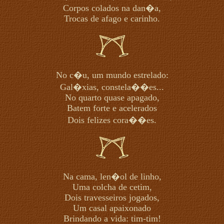
Corpos colados na dan�a,
Trocas de afago e carinho.
No c�u, um mundo estrelado:
Gal�xias, constela��es...
No quarto quase apagado,
Batem forte e acelerados
Dois felizes cora��es.
Na cama, len�ol de linho,
Uma colcha de cetim,
Dois travesseiros jogados,
Um casal apaixonado
Brindando a vida: tim-tim!