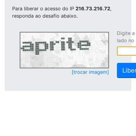
Para liberar o acesso
do IP
216.73.216.72
,
responda ao desafio abaixo.
Digite 
lado no
[trocar imagem]