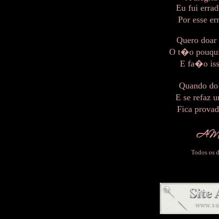
Eu fui errad
Por esse e
Quero doar 
O t�o pouqui
E fa�o iss
Quando do 
E se refaz
Fica prova
Todos os d