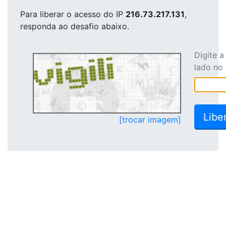
Para liberar o acesso
do IP
216.73.217.131
,
responda ao desafio abaixo.
Digite 
lado no
[trocar imagem]