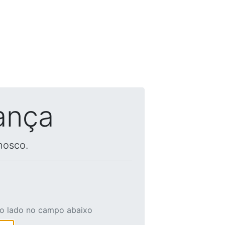
ança
nosco.
ao lado no campo abaixo