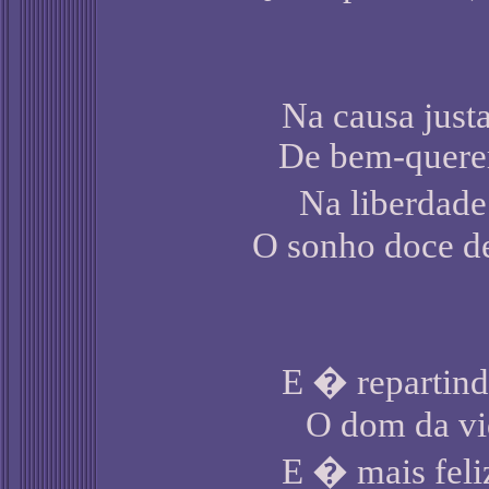
Na causa just
De bem-querer
Na liberdade
O sonho doce d
E � repartind
O dom da vid
E � mais feli