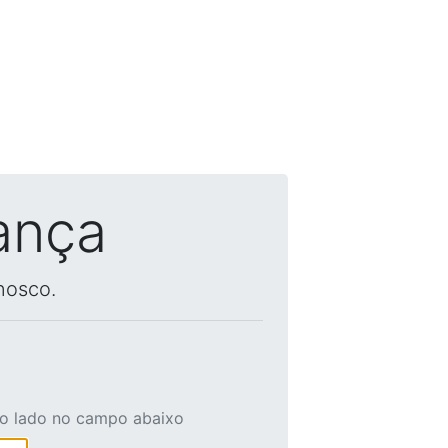
ança
nosco.
ao lado no campo abaixo