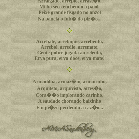
Arraigado, arrepio, arrast�o,
Milho seco enchendo o paiol,
Peixe grande fisgado no anzol
Na panela o fub� do pir�o...
Arrebate, arrebique, arrebento,
Arrebol, arredio, arremate,
Gente pobre jogada ao relento,
Erva pura, erva-doce, erva-mate!
Armadilha, armaz�m, armarinho,
Arquiteto, arquivista, artes�o,
Cora��o implorando carinho,
A saudade chorando baixinho
E o ju�zo perdendo a raz�o...