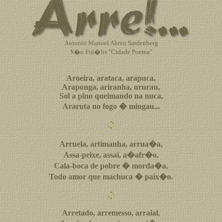
Antonio Manoel Abreu Sardenberg
S�o Fid�lis "Cidade Poema"
Aroeira, arataca, arapuca,
Araponga, ariranha, ururau,
Sol a pino queimando na nuca,
Araruta no fogo � mingau...
Arruela, artimanha, arrua�a,
Assa-peixe, assai, a�afr�o,
Cala-boca de pobre � morda�a,
Todo amor que machuca � paix�o.
Arretado, arremesso, arraial,