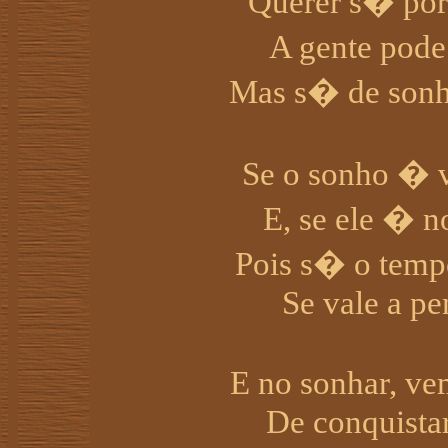
Querer s� por
A gente pode
Mas s� de sonh
Se o sonho � v
E, se ele � n
Pois s� o tempo
Se vale a pen
E no sonhar, v
De conquistar