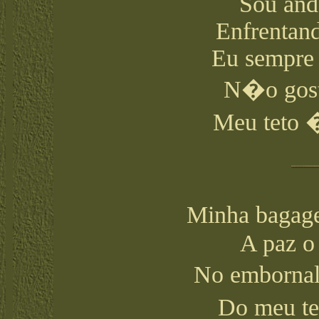
Sou anda
Enfrentand
Eu sempre 
N�o gost
Meu teto �
Minha bagag
A paz o
No embornal
Do meu t