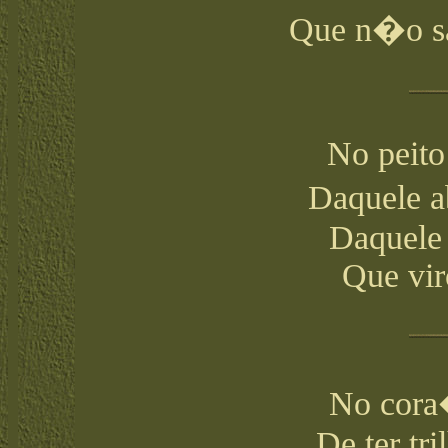
Que n�o sa
No peito
Daquele a
Daquele
Que vir
No cora
De ter tr