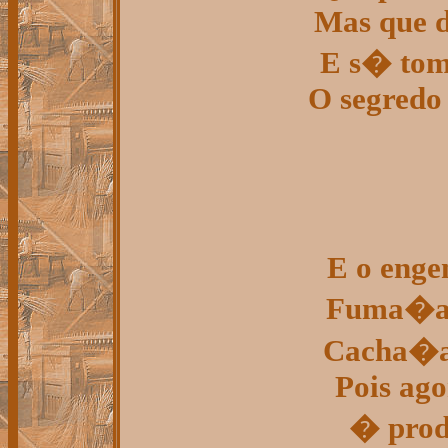
Mas que d
E s� tom
O segredo 
E o enge
Fuma�a 
Cacha�a 
Pois ago
� produ