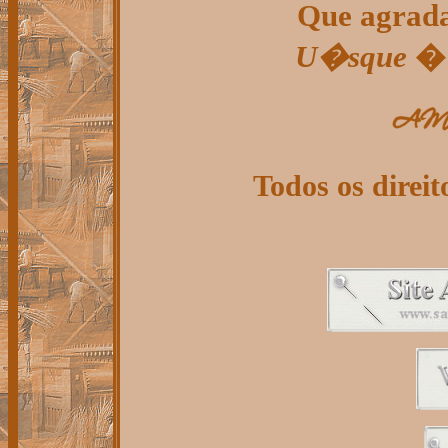
Que agrada
U�sque
� 
Todos os direit