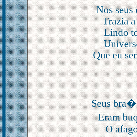
Nos seus 
Trazia a
Lindo t
Univers
Que eu sem
Seus bra�
Eram buq
O afago