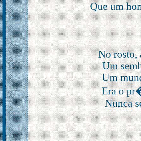
Que um hom
No rosto, 
Um sembl
Um mundo
Era o pr
Nunca se