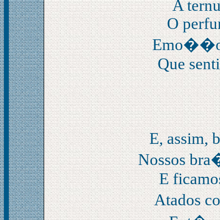
A tern
O perfu
Emo��o m
Que senti
E, assim, 
Nossos bra�
E ficamo
Atados c