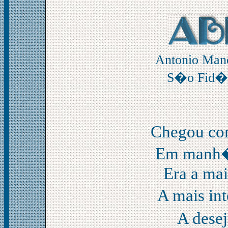
Antonio Man
S�o Fid�l
Chegou co
Em manh� 
Era a mai
A mais in
A dese