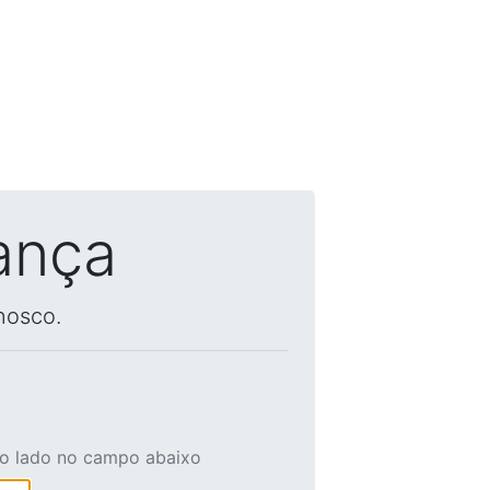
ança
nosco.
ao lado no campo abaixo