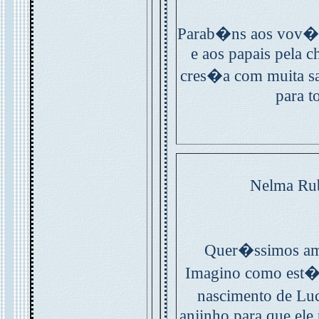
Parab�ns aos vov�s 
e aos papais pela c
cres�a com muita sa
para t
Nelma Ru
Quer�ssimos ami
Imagino como est�o
nascimento de L
anjinho para que ele