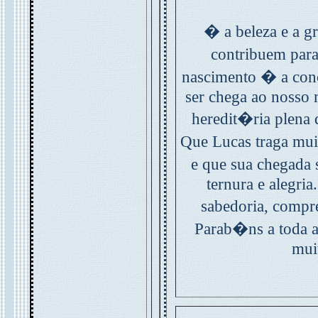
� a beleza e a 
contribuem par
nascimento � a co
ser chega ao nosso
heredit�ria plena 
Que Lucas traga mui
e que sua chegada
ternura e alegria
sabedoria, comp
Parab�ns a toda 
muit