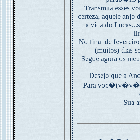
Transmita esses vo
certeza, aquele anjo
a vida do Lucas...
li
No final de fevereiro
(muitos) dias s
Segue agora os meus
Desejo que a And
Para voc�(v�v� d
p
Sua a