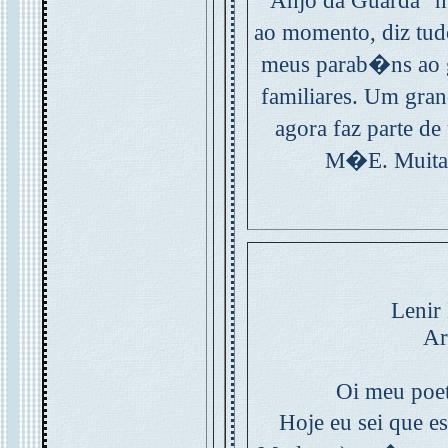
"Anjo da Guarda" n
ao momento, diz tu
meus parab�ns ao g
familiares. Um gra
agora faz parte de
M�E. Muitas 
Lenir
Ar
Oi meu poet
Hoje eu sei que e