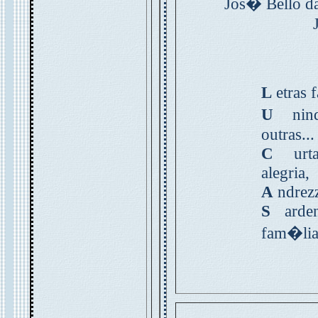
Jos� Bello da
L
etras 
U
nind
outras...
C
urta
alegria,
A
ndrezz
S
arden
fam�lia