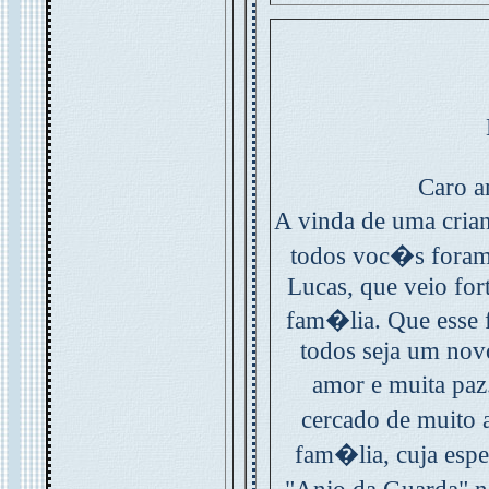
Caro a
A vinda de uma cr
todos voc�s foram
Lucas, que veio fort
fam�lia. Que esse 
todos seja um nov
amor e muita paz
cercado de muito
fam�lia, cuja esp