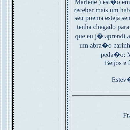
Marlene ) est�o em 
receber mais um hab
seu poema esteja se
tenha chegado para
que eu j� aprendi a
um abra�o carinh
peda�o: M
Beijos e 
Estev
Fr