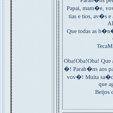
Parab�ns pe
Papai, mam�e, vov�
tias e tios, av�s
Al
Que todas as b�n
TecaMi
Oba!Oba!Oba! Que a
�! Parab�ns aos pa
vov�! Muita sa�de 
que a
Beijos 