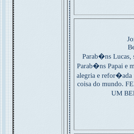
Jo
Be
Parab�ns Lucas, s
Parab�ns Papai e 
alegria e refor�ada
coisa do mundo.
UM BE