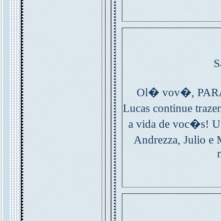
S
Ol� vov�, PAR
Lucas continue tra
a vida de voc�s! U
Andrezza, Julio e