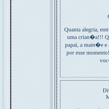
Quanta alegria, ent
uma crian�a!!! Qu
papai, a mam�e e 
por esse momento!
voc
Di
M