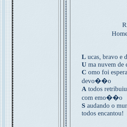
R
Home
L
ucas, bravo e 
U
ma nuvem de d
C
omo foi esper
devo��o
A
todos retribui
com emo��o
S
audando o mund
todos encantou!