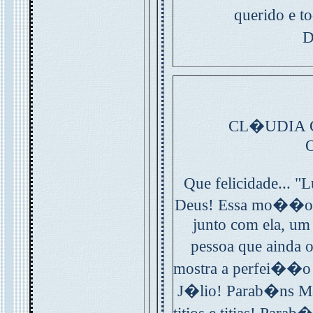
querido e t
D
CL�UDIA 
Que felicidade... "
Deus! Essa mo��o �
junto com ela, um
pessoa que ainda 
mostra a perfei��o
J�lio! Parab�ns Ma