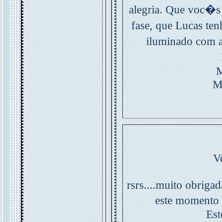
alegria. Que voc�s 
fase, que Lucas te
iluminado com 
M
M
V
rsrs....muito obrigad
este momento 
Est