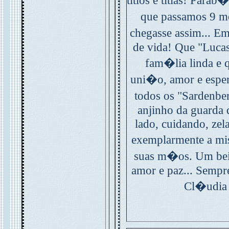
titios e titias! Par
que passamos 9 m
chegasse assim... E
de vida! Que "Lucas"
fam�lia linda e q
uni�o, amor e esp
todos os "Sardenbe
anjinho da guarda 
lado, cuidando, ze
exemplarmente a mi
suas m�os. Um beij
amor e paz... Sempr
Cl�udia 