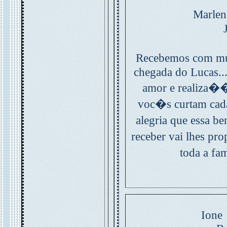
Marlen
Recebemos com mu
chegada do Lucas... 
amor e realiza��
voc�s curtam ca
alegria que essa
receber vai lhes pr
toda a fa
Ione