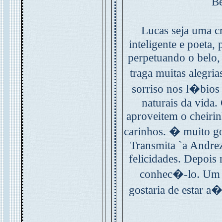
Be
Lucas seja uma c
inteligente e poeta, 
perpetuando o belo,
traga muitas alegr
sorriso nos l�bios
naturais da vida.
aproveitem o cheirinh
carinhos. � muito g
Transmita `a Andrez
felicidades. Depois
conhec�-lo. Um 
gostaria de estar a