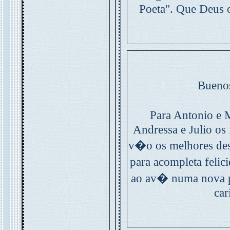
Poeta". Que Deus o
Buenos
Para Antonio e 
Andressa e Julio os 
v�o os melhores des
para acompleta felic
ao av� numa nova 
car