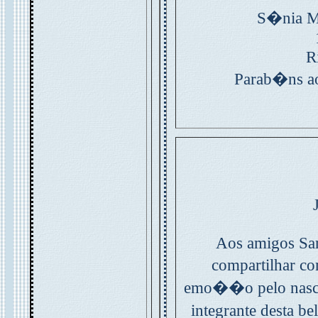
S�nia M
R
Parab�ns ao
Aos amigos Sar
compartilhar c
emo��o pelo nasci
integrante desta 