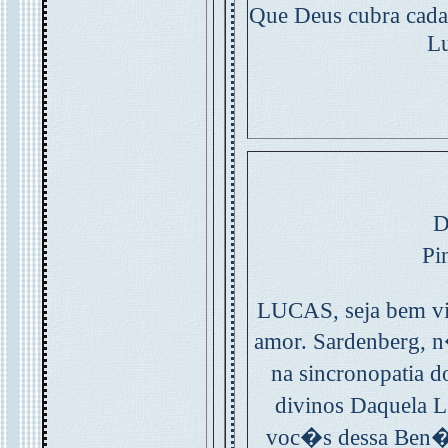
Que Deus cubra cada
Lu
D
Pi
LUCAS, seja bem vin
amor. Sardenberg,
na sincronopatia 
divinos Daquela 
voc�s dessa Ben�