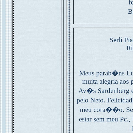
f
B
Serli Pi
R
Meus parab�ns Luca
muita alegria aos 
Av�s Sardenberg e
pelo Neto. Felicida
meu cora��o. Se n
estar sem meu Pc.,