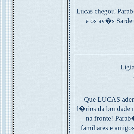
Lucas chegou!Parab
e os av�s Sarde
Ligia
Que LUCAS adent
l�rios da bondade n
na fronte! Parab
familiares e amig