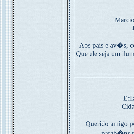
Marcio
Aos pais e av�s, c
Que ele seja um ilum
Edl
Cida
Querido amigo p
parab�ns p