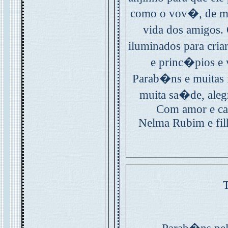
como o vov�, de mo
vida dos amigos.
iluminados para cri
e princ�pios e 
Parab�ns e muitas 
muita sa�de, alegr
Com amor e ca
Nelma Rubim e fil