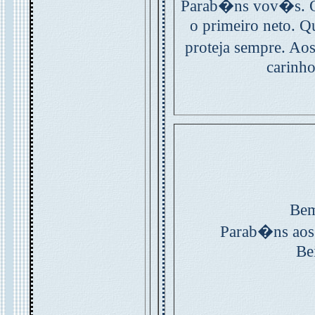
Parab�ns vov�s. Qu
o primeiro neto. 
proteja sempre. Ao
carinh
Bem
Parab�ns aos
Be