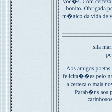
voc�s. Com certeza 
bonito. Obrigada p
m�gico da vida de
sila mar
pe
Aos amigos poetas 
felicita��es pelo 
a certeza o mais n
Parab�ns aos p
carinhosos