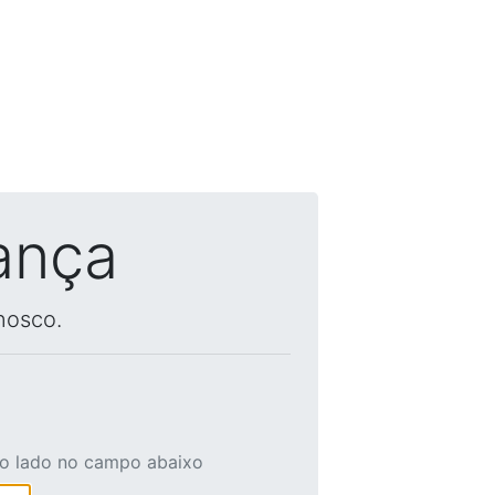
ança
nosco.
ao lado no campo abaixo