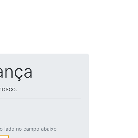
ança
nosco.
ao lado no campo abaixo