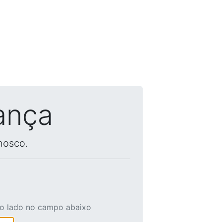
ança
nosco.
ao lado no campo abaixo