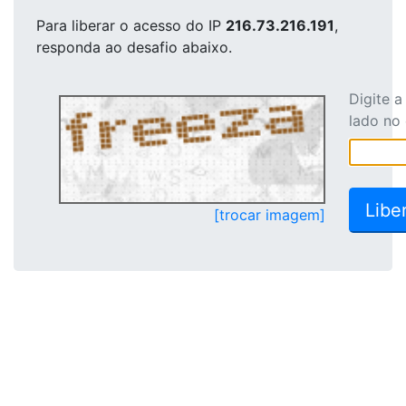
Para liberar o acesso
do IP
216.73.216.191
,
responda ao desafio abaixo.
Digite 
lado no
[trocar imagem]