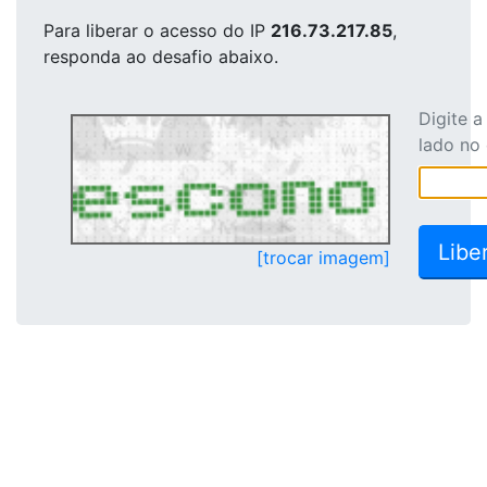
Para liberar o acesso
do IP
216.73.217.85
,
responda ao desafio abaixo.
Digite 
lado no
[trocar imagem]