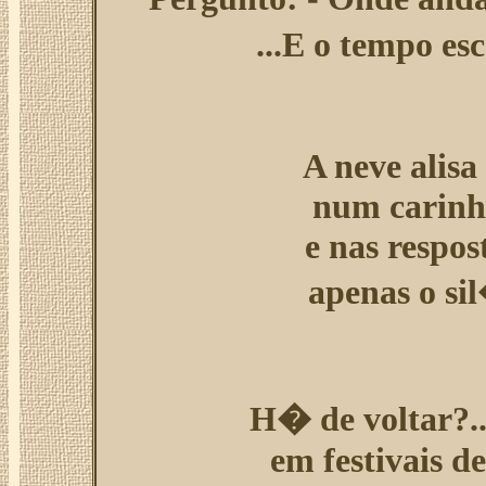
...E o tempo es
A neve alisa
num carinho
e nas respos
apenas o si
H� de voltar?..
em festivais d